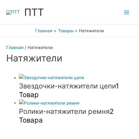
Перейти
ПТТ
к
Main
содержимому
Men
Главная
Товары
Натяжители
Главная
/ Натяжители
Натяжители
Звездочки-натяжители цепи
1
Товар
Ролики-натяжители ремня
2
Товара