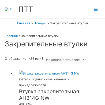
Перейти
ПТТ
к
Main
содержимому
Men
Главная
Товары
Закрепительные втулки
Главная
/ Закрепительные втулки
Закрепительные втулки
Отображение 1–24 из 48
Детали подшипников качения и
принадлежности
Втулка закрепительная
AH314G NW
430,89
₽