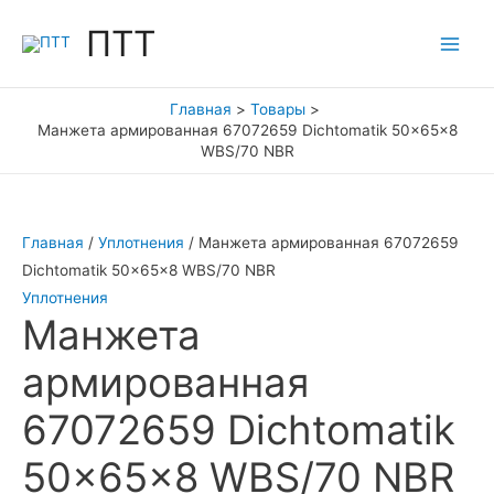
Перейти
ПТТ
к
Main
содержимому
Men
Главная
Товары
Манжета армированная 67072659 Dichtomatik 50x65x8
WBS/70 NBR
Главная
/
Уплотнения
/ Манжета армированная 67072659
Dichtomatik 50x65x8 WBS/70 NBR
Уплотнения
Манжета
армированная
67072659 Dichtomatik
50x65x8 WBS/70 NBR