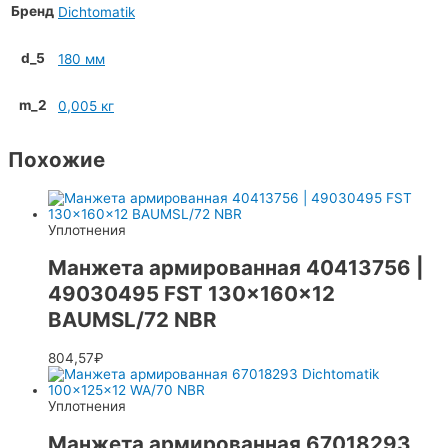
Бренд
Dichtomatik
d_5
180 мм
m_2
0,005 кг
Похожие
Уплотнения
Манжета армированная 40413756 |
49030495 FST 130x160x12
BAUMSL/72 NBR
804,57
₽
Уплотнения
Манжета армированная 67018293