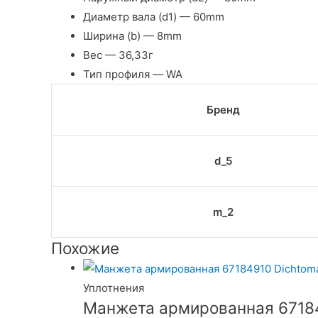
Диаметр вала (d1) — 60mm
Ширина (b) — 8mm
Вес — 36,33г
Тип профиля — WA
Бренд
d_5
m_2
Похожие
Уплотнения
Манжета армированная 67184