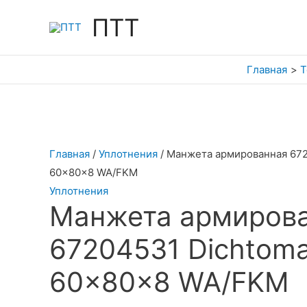
Перейти
ПТТ
к
содержимому
Главная
Т
Главная
/
Уплотнения
/ Манжета армированная 672
60x80x8 WA/FKM
Уплотнения
Манжета армиров
67204531 Dichtoma
60x80x8 WA/FKM