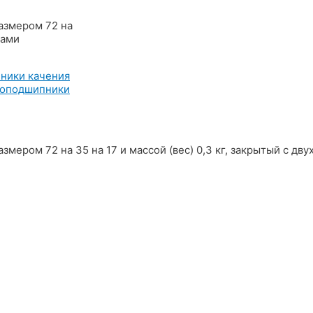
азмером 72 на
бами
ники качения
оподшипники
ером 72 на 35 на 17 и массой (вес) 0,3 кг, закрытый с дв