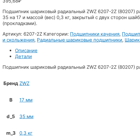
395,68
₽
Подшипник шариковый радиальный ZWZ 6207-2Z (80207) р
35 на 17 и массой (вес) 0,3 кг, закрытый с двух сторон шай
(прокладками).
Артикул:
6207-2Z
Категории:
Подшипники качения
,
Подшип
и скольжения
,
Радиальные шариковые подшипники
,
Шарик
Описание
Детали
Подшипник шариковый радиальный ZWZ 6207-2Z (80207) разм
Бренд
ZWZ
B
17 мм
d_5
35 мм
m_3
0,3 кг